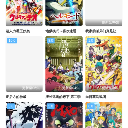
更新至06集
更新至06集
更新至06集
超人力霸王狄奧
地狱模式～喜欢速通游戏的玩家在废设定异世界无双～第二季
我家的弟弟们真是让您费心了
10.0
8.0
1.0
更新至06集
更新至04集
更新至06集
正后方的神威
擅长逃跑的殿下 第二季
向日葵马戏团
3.0
5.0
6.0