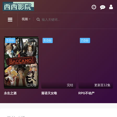
视频
5.0分
6.0分
7.0分
已完结
完结
更新至12集
永生之酒
落语天女唯
RPG不动产