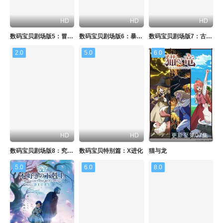
HD
HD
HD
数码宝贝剧场版5：冒险者的战斗
数码宝贝剧场版6：暴走特急
数码宝贝剧场版7：古代数码兽复活
2.0
5.0
6.0
HD
HD
更新至第07集
数码宝贝剧场版8：究极力量！爆裂模式发动
数码宝贝特别篇：X进化
猫与龙
5.0
6.0
8.0