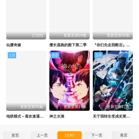
已完结
更新至第04集
更新至第06集
仙履奇缘
擅长逃跑的殿下第二季
『你们先走我断后』，于是10年后我成为了传说
1.0
6.0
1.0
更新至第06集
更新至第18集
更新至第17集
地狱模式～喜欢速通游戏的玩家在废设定异世界无双～第2季
神之水滴
关于我转生变成史莱姆这档事第四季
首页
上一页
1/182
下一页
尾页