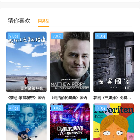
猜你喜欢
同类型
9.0分
7.0分
4.0分
更新至第14集
HD
HD
《禁忌:家庭秘密》国语
《纯洁的轮舞曲》国语
韩剧《三姐妹》免费国语版
4.0分
3.0分
8.0分