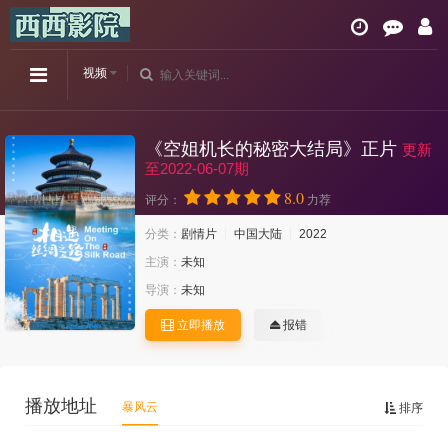
视频
《空姐机长的秘密大结局》正片
更新
至2022-06-07期
8.0
评分：
力荐
分类：
剧情片
中国大陆
2022
主演：
未知
导演：
未知
立即播放
报错
播放地址
暴风云
排序