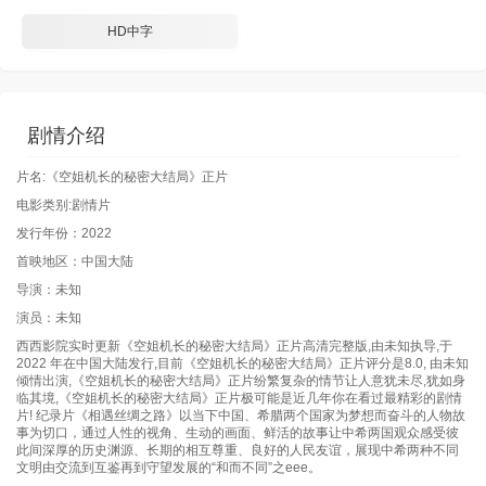
HD中字
剧情介绍
片名:《空姐机长的秘密大结局》正片
电影类别:剧情片
发行年份：2022
首映地区：中国大陆
导演：未知
演员：未知
西西影院实时更新《空姐机长的秘密大结局》正片高清完整版,由未知执导,于
2022 年在中国大陆发行,目前《空姐机长的秘密大结局》正片评分是8.0, 由未知
倾情出演,《空姐机长的秘密大结局》正片纷繁复杂的情节让人意犹未尽,犹如身
临其境,《空姐机长的秘密大结局》正片极可能是近几年你在看过最精彩的剧情
片! 纪录片《相遇丝绸之路》以当下中国、希腊两个国家为梦想而奋斗的人物故
事为切口，通过人性的视角、生动的画面、鲜活的故事让中希两国观众感受彼
此间深厚的历史渊源、长期的相互尊重、良好的人民友谊，展现中希两种不同
文明由交流到互鉴再到守望发展的“和而不同”之eee。