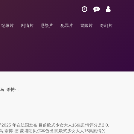
纪录片
剧情片
悬疑片
犯罪片
冒险片
奇幻片
尔马
蒂博·..
25 年在法国发布,目前欧式少女大人16集剧情评分是2.0,
尔马,蒂博·德·蒙塔朗贝尔本色出演,欧式少女大人16集剧情的