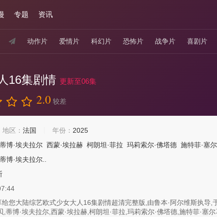
漫
专题
资讯
动作片
爱情片
科幻片
恐怖片
战争片
喜剧片
人16集剧情
更新至06集
2.0
较差
地区：
法国
年份：
2025
蒂博·埃夫拉尔
西蒙·埃拉赫
柯朗坦·菲拉
玛莉索尔·佛塔德
施特菲·塞
蒂博·埃夫拉尔..
斯
07:44
给您大陆综艺欧式少女大人16集剧情超清完整版,由鲁本·阿尔维斯执导,于20
贝,蒂博·埃夫拉尔,西蒙·埃拉赫,柯朗坦·菲拉,玛莉索尔·佛塔德,施特菲·塞