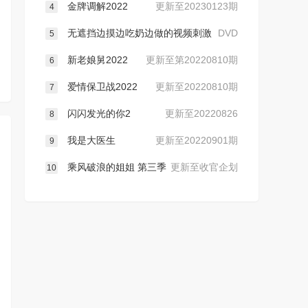
金牌调解2022
更新至20230123期
4
无遮挡边摸边吃奶边做的视频刺激
DVD
5
新老娘舅2022
更新至第20220810期
6
爱情保卫战2022
更新至20220810期
7
闪闪发光的你2
更新至20220826
8
我是大医生
更新至20220901期
9
乘风破浪的姐姐 第三季
更新至收官企划
10