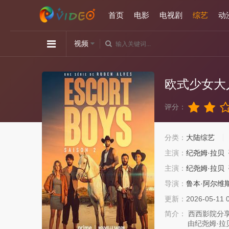
首页
电影
电视剧
综艺
动
视频
欧式少女大
评分：
分类：
大陆综艺
主演：
纪尧姆·拉贝
主演：
纪尧姆·拉贝
导演：
鲁本·阿尔维
更新：
2026-05-11 
简介：
西西影院分享
由纪尧姆·拉