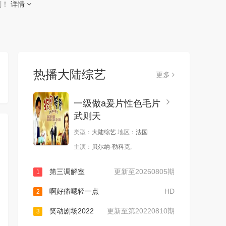
刷！
详情
热播大陆综艺
更多
一级做a爰片性色毛片
武则天
类型：
大陆综艺
地区：
法国
主演：
贝尔纳·勒科克,
第三调解室
更新至20260805期
1
啊好痛嗯轻一点
HD
2
笑动剧场2022
更新至第20220810期
3