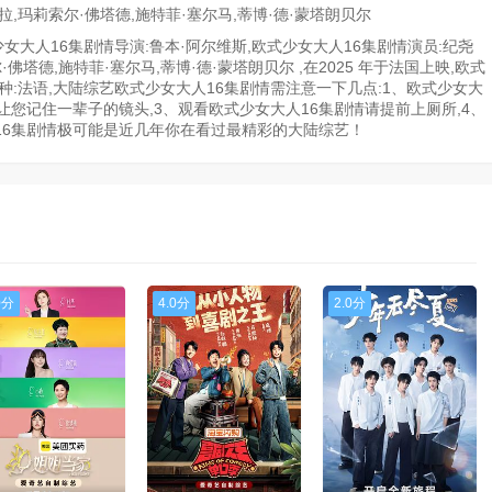
拉,玛莉索尔·佛塔德,施特菲·塞尔马,蒂博·德·蒙塔朗贝尔
女大人16集剧情导演:鲁本·阿尔维斯,欧式少女大人16集剧情演员:纪尧
·佛塔德,施特菲·塞尔马,蒂博·德·蒙塔朗贝尔 ,在2025 年于法国上映,欧式
语种:法语,大陆综艺欧式少女大人16集剧情需注意一下几点:1、欧式少女大
让您记住一辈子的镜头,3、观看欧式少女大人16集剧情请提前上厕所,4、
人16集剧情极可能是近几年你在看过最精彩的大陆综艺！
0分
4.0分
2.0分