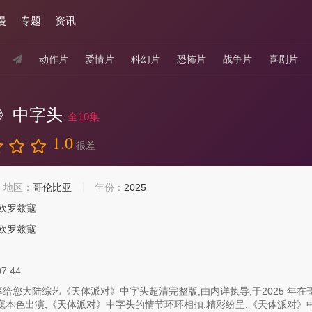
漫
专题
资讯
动作片
爱情片
科幻片
恐怖片
战争片
喜剧片
》中字头
全10集
1.0
很差
地区：
哥伦比亚
年份：
2025
·欧罗兹寇
·欧罗兹寇
07:44
给您大陆综艺《天体派对》中字头超清完整版,由内详执导,于2025 年在哥
寇本色出演,《天体派对》中字头的情节环环相扣,精彩纷呈,《天体派对