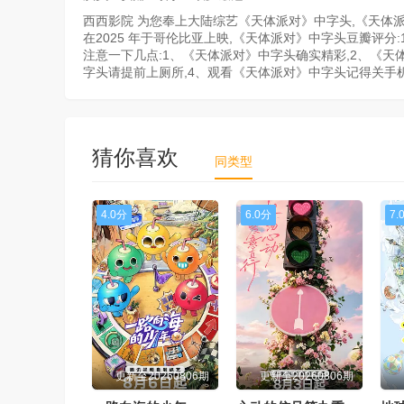
西西影院 为您奉上大陆综艺《天体派对》中字头,《天体派对
在2025 年于哥伦比亚上映,《天体派对》中字头豆瓣评分
注意一下几点:1、《天体派对》中字头确实精彩,2、《
字头请提前上厕所,4、观看《天体派对》中字头记得关手
猜你喜欢
同类型
4.0分
6.0分
7.
更新至20260806期
更新至20260806期