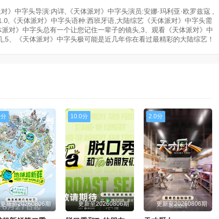
》中字头导演:内详,《天体派对》中字头演员:安娜·玛利亚·欧罗兹寇 ,
:1.0,《天体派对》中字头语种:西班牙语,大陆综艺《天体派对》中字头需
天体派对》中字头总有一个让您记住一辈子的镜头,3、观看《天体派对》中
机,5、《天体派对》中字头极可能是近几年你在看过最精彩的大陆综艺！
0分
10.0分
2.0分
更新至20260806期
更新至20260806期
更新至20260806期