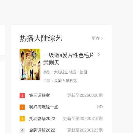
热播大陆综艺
更多
一级做a爰片性色毛片
武则天
类型：
大陆综艺
地区：
法国
主演：
贝尔纳·勒科克,
第三调解室
更新至20260806期
1
啊好痛嗯轻一点
HD
2
笑动剧场2022
更新至第20220810期
3
金牌调解2022
更新至20230123期
4