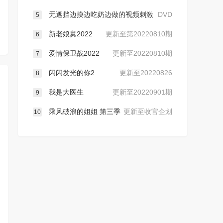
无遮挡边摸边吃奶边做的视频刺激
DVD
5
新老娘舅2022
更新至第20220810期
6
爱情保卫战2022
更新至20220810期
7
闪闪发光的你2
更新至20220826
8
我是大医生
更新至20220901期
9
乘风破浪的姐姐 第三季
更新至收官企划
10