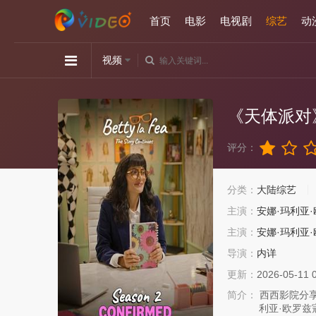
首页
电影
电视剧
综艺
动
视频
《天体派对
评分：
分类：
大陆综艺
主演：
安娜·玛利亚
主演：
安娜·玛利亚
导演：
内详
更新：
2026-05-11 
简介：
西西影院分享
利亚·欧罗兹