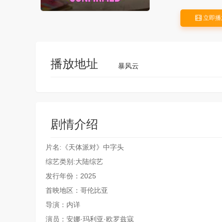
立即播
播放地址
暴风云
剧情介绍
片名:《天体派对》中字头
综艺类别:大陆综艺
发行年份：2025
首映地区：哥伦比亚
导演：内详
演员：安娜·玛利亚·欧罗兹寇